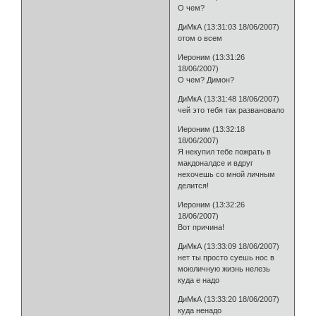
О чем?
ДиМкА (13:31:03 18/06/2007)
отом о всем
Иероним (13:31:26
18/06/2007)
О чем? Димон?
ДиМкА (13:31:48 18/06/2007)
чей это тебя так развановало
Иероним (13:32:18
18/06/2007)
Я некупил тебе пожрать в
макдоналдсе и вдруг
нехочешь со мной личным
делится!
Иероним (13:32:26
18/06/2007)
Вот причина!
ДиМкА (13:33:09 18/06/2007)
нет ты просто суешь нос в
моюличную жизнь нелезь
куда е надо
ДиМкА (13:33:20 18/06/2007)
куда ненадо