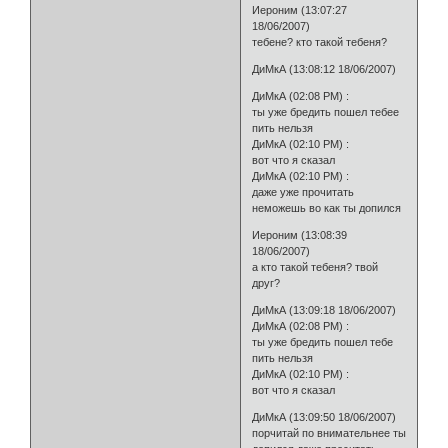
Иероним (13:07:27
18/06/2007)
тебене? кто такой тебеня?
ДиМкА (13:08:12 18/06/2007)
ДиМкА (02:08 PM) :
ты уже бредить пошел тебее
пить нельзя
ДиМкА (02:10 PM) :
вот что я сказал
ДиМкА (02:10 PM) :
даже уже прочитать
неможешь во как ты допился
Иероним (13:08:39
18/06/2007)
а кто такой тебеня? твой
друг?
ДиМкА (13:09:18 18/06/2007)
ДиМкА (02:08 PM) :
ты уже бредить пошел тебе
пить нельзя
ДиМкА (02:10 PM) :
вот что я сказал
ДиМкА (13:09:50 18/06/2007)
порчитай по внимательнее ты