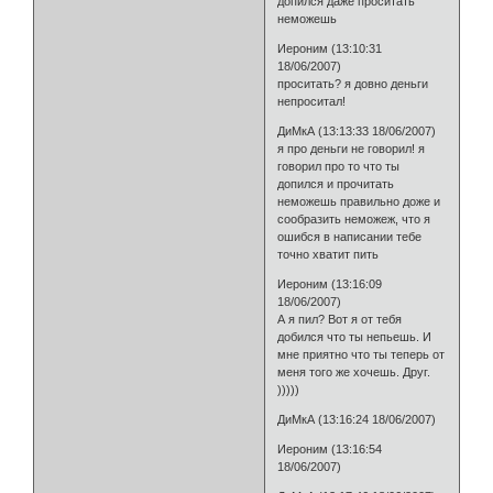
допился даже проситать
неможешь
Иероним (13:10:31
18/06/2007)
проситать? я довно деньги
непроситал!
ДиМкА (13:13:33 18/06/2007)
я про деньги не говорил! я
говорил про то что ты
допился и прочитать
неможешь правильно доже и
сообразить неможеж, что я
ошибся в написании тебе
точно хватит пить
Иероним (13:16:09
18/06/2007)
А я пил? Вот я от тебя
добился что ты непьешь. И
мне приятно что ты теперь от
меня того же хочешь. Друг.
)))))
ДиМкА (13:16:24 18/06/2007)
Иероним (13:16:54
18/06/2007)