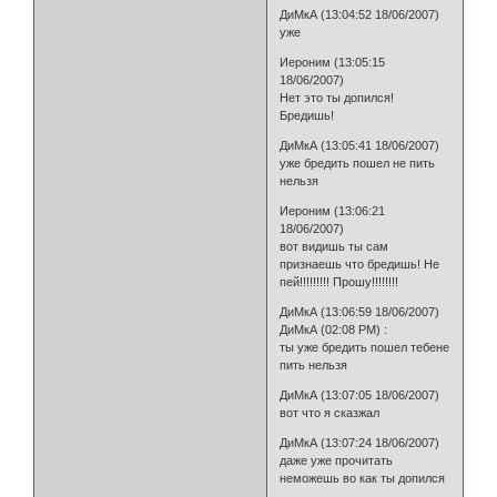
ДиМкА (13:04:52 18/06/2007)
уже
Иероним (13:05:15
18/06/2007)
Нет это ты допился!
Бредишь!
ДиМкА (13:05:41 18/06/2007)
уже бредить пошел не пить
нельзя
Иероним (13:06:21
18/06/2007)
вот видишь ты сам
признаешь что бредишь! Не
пей!!!!!!!!! Прошу!!!!!!!!
ДиМкА (13:06:59 18/06/2007)
ДиМкА (02:08 PM) :
ты уже бредить пошел тебене
пить нельзя
ДиМкА (13:07:05 18/06/2007)
вот что я сказжал
ДиМкА (13:07:24 18/06/2007)
даже уже прочитать
неможешь во как ты допился