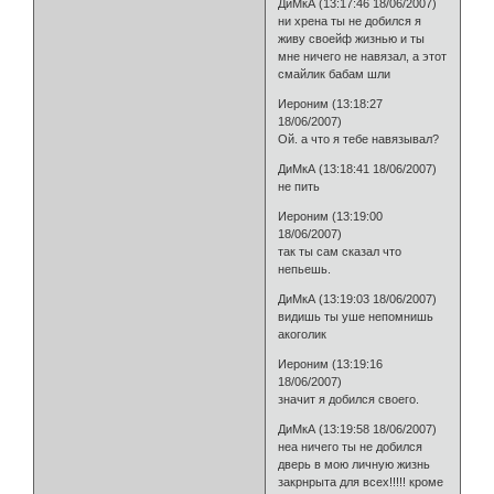
ДиМкА (13:17:46 18/06/2007)
ни хрена ты не добился я
живу своейф жизнью и ты
мне ничего не навязал, а этот
смайлик бабам шли
Иероним (13:18:27
18/06/2007)
Ой. а что я тебе навязывал?
ДиМкА (13:18:41 18/06/2007)
не пить
Иероним (13:19:00
18/06/2007)
так ты сам сказал что
непьешь.
ДиМкА (13:19:03 18/06/2007)
видишь ты уше непомнишь
акоголик
Иероним (13:19:16
18/06/2007)
значит я добился своего.
ДиМкА (13:19:58 18/06/2007)
неа ничего ты не добился
дверь в мою личную жизнь
закрнрыта для всех!!!!! кроме