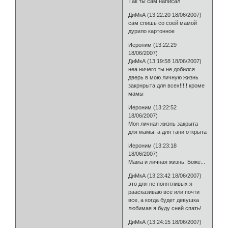
Так ты сам написал
ДиМкА (13:22:20 18/06/2007)
сам спишь со соей мамой
дурило картонное
Иероним (13:22:29
18/06/2007)
ДиМкА (13:19:58 18/06/2007)
неа ничего ты не добился
дверь в мою личную жизнь
закрнрыта для всех!!!!! кроме
мамы
Иероним (13:22:52
18/06/2007)
Моя личная жизнь закрыта
для мамы. а для тани открыта
Иероним (13:23:18
18/06/2007)
Мама и личная жизнь. Боже...
ДиМкА (13:23:42 18/06/2007)
это для не понятливых я
раасказиваю все или почти
все, а когда будет девушка
любимая я буду сней спать!
ДиМкА (13:24:15 18/06/2007)