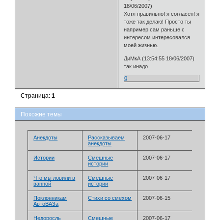
18/06/2007)
Хотя правильно! я согласен! я
тоже так делаю! Просто ты
например сам раньше с
интересом интересовался
моей жизнью.
ДиМкА (13:54:55 18/06/2007)
так инадо
0
Страница:
1
Похожие темы
Анекдоты
Рассказываем
2007-06-17
анекдоты
Истории
Смешные
2007-06-17
истории
Что мы ловили в
Смешные
2007-06-17
ванной
истории
Поклонникам
Стихи со смехом
2007-06-15
АвтоВАЗа
Недоросль
Смешные
2007-06-17