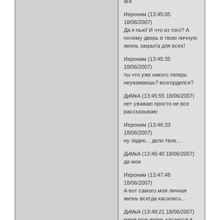
ага
Иероним (13:45:05
18/06/2007)
Да я пью! И что из того? А
почему дверь в твою личную
жизнь закрыта для всех!
Иероним (13:45:35
18/06/2007)
ты что уже никого теперь
неуважаешь? возгордился?
ДиМкА (13:45:55 18/06/2007)
нет уважаю просто не все
рассказываю
Иероним (13:46:33
18/06/2007)
ну ладно... дело твое....
ДиМкА (13:46:40 18/06/2007)
да мое
Иероним (13:47:48
18/06/2007)
А вот самого моя личная
жизнь всегда касалась...
ДиМкА (13:48:21 18/06/2007)
меня моя жизнь касается я