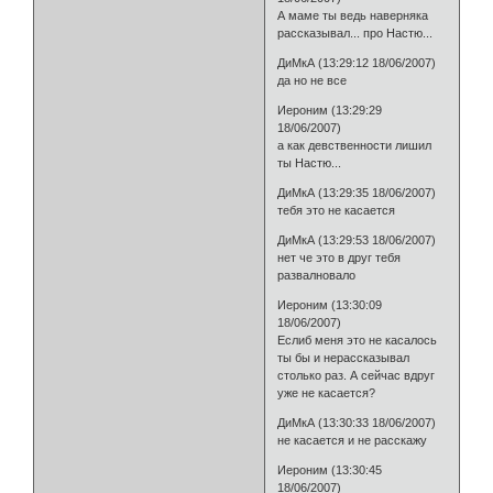
А маме ты ведь наверняка
рассказывал... про Настю...
ДиМкА (13:29:12 18/06/2007)
да но не все
Иероним (13:29:29
18/06/2007)
а как девственности лишил
ты Настю...
ДиМкА (13:29:35 18/06/2007)
тебя это не касается
ДиМкА (13:29:53 18/06/2007)
нет че это в друг тебя
развалновало
Иероним (13:30:09
18/06/2007)
Еслиб меня это не касалось
ты бы и нерассказывал
столько раз. А сейчас вдруг
уже не касается?
ДиМкА (13:30:33 18/06/2007)
не касается и не расскажу
Иероним (13:30:45
18/06/2007)