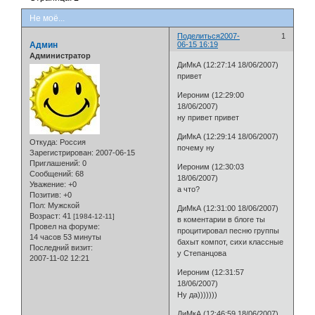
Не моё...
Поделиться
2007-
1
Админ
06-15 16:19
Администратор
ДиМкА (12:27:14 18/06/2007)
привет
Иероним (12:29:00
18/06/2007)
ну привет привет
ДиМкА (12:29:14 18/06/2007)
Откуда:
Россия
почему ну
Зарегистрирован
: 2007-06-15
Приглашений:
0
Иероним (12:30:03
Сообщений:
68
18/06/2007)
Уважение:
+0
а что?
Позитив:
+0
Пол:
Мужской
ДиМкА (12:31:00 18/06/2007)
Возраст:
41
[1984-12-11]
в коментарии в блоге ты
Провел на форуме:
процитировал песню группы
14 часов 53 минуты
бахыт компот, сихи классные
Последний визит:
у Степанцова
2007-11-02 12:21
Иероним (12:31:57
18/06/2007)
Ну да)))))))
ДиМкА (12:46:59 18/06/2007)