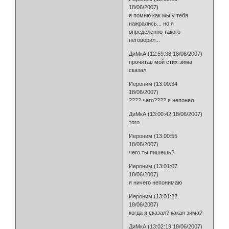
18/06/2007)
я помню как мы у тебя
нажрались... но я
определенно такого
неговорил...
ДиМкА (12:59:38 18/06/2007)
прочитав мой стих зима
сказал
Иероним (13:00:34
18/06/2007)
???? чего???? я непонял
ДиМкА (13:00:42 18/06/2007)
того
Иероним (13:00:55
18/06/2007)
чего ты пишешь?
Иероним (13:01:07
18/06/2007)
я ничего непонимаю
Иероним (13:01:22
18/06/2007)
когда я сказал? какая зима?
ДиМкА (13:02:19 18/06/2007)