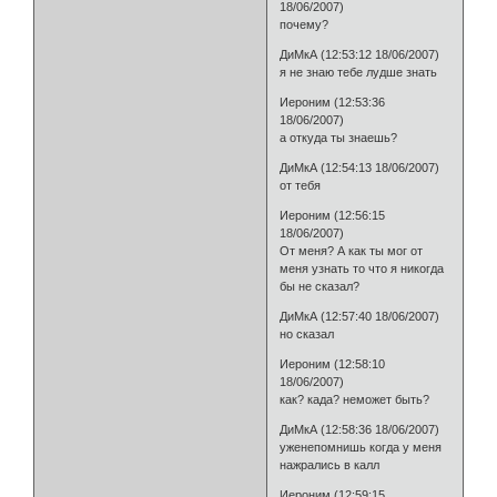
18/06/2007)
почему?
ДиМкА (12:53:12 18/06/2007)
я не знаю тебе лудше знать
Иероним (12:53:36
18/06/2007)
а откуда ты знаешь?
ДиМкА (12:54:13 18/06/2007)
от тебя
Иероним (12:56:15
18/06/2007)
От меня? А как ты мог от
меня узнать то что я никогда
бы не сказал?
ДиМкА (12:57:40 18/06/2007)
но сказал
Иероним (12:58:10
18/06/2007)
как? када? неможет быть?
ДиМкА (12:58:36 18/06/2007)
уженепомнишь когда у меня
нажрались в калл
Иероним (12:59:15