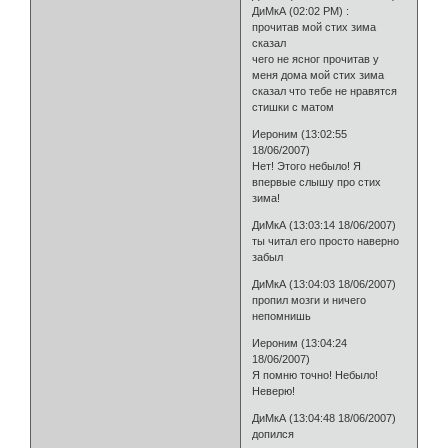
ДиМкА (02:02 PM) :
прочитав мой стих зима
сказал
чего не ясног прочитав у
меня дома мой стих зима
сказал что тебе не нравятся
стишки с матом
Иероним (13:02:55
18/06/2007)
Нет! Этого небыло! Я
впервые слышу про стих
зима!
ДиМкА (13:03:14 18/06/2007)
ты читал его просто наверно
забыл
ДиМкА (13:04:03 18/06/2007)
пропил мозги и ничего
непомнишь
Иероним (13:04:24
18/06/2007)
Я помню точно! Небыло!
Неверю!
ДиМкА (13:04:48 18/06/2007)
допился