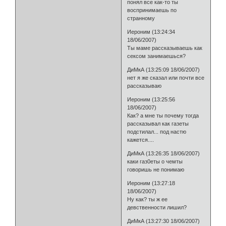
понял все как-то ты
воспринимаешь по
странному
Иероним (13:24:34
18/06/2007)
Ты маме рассказываешь как
сексом занимаешься?
ДиМкА (13:25:09 18/06/2007)
нет я же сказал или почти все
рассказываю
Иероним (13:25:56
18/06/2007)
Как? а мне ты почему тогда
рассказывал как газеты
подстилал... под настю
кажется....
ДиМкА (13:26:35 18/06/2007)
каки газ0еты о чемты
говоришь не понимаю
Иероним (13:27:18
18/06/2007)
Ну как? ты ж ее
девственности лишил?
ДиМкА (13:27:30 18/06/2007)