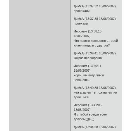
ДиМкА (13:37:32 18/06/2007)
прое6хали
ДиМкА (13:37:38 18/06/2007)
проехали
Иероним (13:38:15
18/06/2007)
Что нового хренового в твоей
жизни подели с другом?
ДиМкА (13:39:41 18/06/2007)
кокраз все хорошо
Иероним (13:40:11
18/06/2007)
хорошим поделится
нехочешь?
ДиМкА (13:40:38 18/06/2007)
неа а зачем ты тож ничем ни
деоишься
Иероним (13:41:06
18/06/2007)
Я с тобой всегда всем
делюсь!(((((((
ДиМкА (13:44:58 18/06/2007)