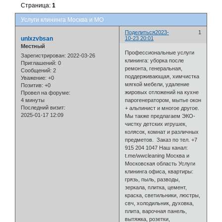
Страница:
1
Услуги клининга Москва и МО
Поделиться
2023-
1
unlxzvbsan
10-23 20:01
Местный
Профессиональные услуги
Зарегистрирован
: 2022-03-26
клининга: уборка после
Приглашений:
0
ремонта, генеральная,
Сообщений:
2
поддерживающая, химчистка
Уважение:
+0
мягкой мебели, удаление
Позитив:
+0
жировых отложений на кухне
Провел на форуме:
4 минуты
парогенератором, мытье окон
Последний визит:
+ альпинист и многое другое.
2025-01-17 12:09
Мы также предлагаем ЭКО-
чистку детских игрушек,
колясок, комнат и различных
предметов. Заказ по тел. +7
915 204 1047 Наш канал:
t.me/wwcleaning Москва и
Московская область Услуги
клининга офиса, квартиры:
грязь, пыль, разводы,
зеркала, плитка, цемент,
краска, светильники, люстры,
свч, холодильник, духовка,
плита, варочная панель,
вытяжка, розетки,