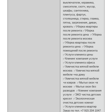
выключатели, керамика,
смесители, скотч, мусор,
шкафы, сантехника,
плинтуса, фартук,
столешница, стирка, глажка,
пятна, загрязнения, диван,
кровать ✅Уборка квартиры
после ремонта ✅Уборка
после ремонта цена ✅Уборка
после ремонта москва
✅Уборка квартиры после
ремонта цена ✅Уборка
помещений после ремонта
✅Услуги клининга цены
✅Клининг компания услуги
✅Услуги клининга офиса
✅Химчистка мягкой мебели
москва ✅Химчистка мягкой
мебели +на дому
✅Химчистка мягкой мебели
+и ковров ✅Мытье окон +в
москве ✅Мытье окон без
разводов ✅Клининг компания
услуги ✅ЭКО чистка детских
кресел ✅Экологическая
очистка детских комнат
✅Услуги клининга квартир
Заказ по тел. +7 915 204 1047