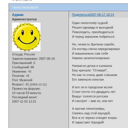
Гипнотизеркало
Админ
Поделиться
2007-06-17 18:14
Администратор
Один гипнотизёр чудной
Решил однажды в выходной
Помолодеть, приободриться
И перед зеркалом побриться.
Но, челюсть бритвою скребя,
Он взгляд слегка передозировал
И машинально сам себя
Откуда:
Россия
Навеки загипнотизировал.
Зарегистрирован
: 2007-06-15
Приглашений:
0
Напрасно дочка и сынишка
Сообщений:
68
Ему кричали: "Отомри!",
Уважение:
+0
Но как-то очень даже слишком
Позитив:
+0
Его замкнуло изнутри.
Пол:
Мужской
Возраст:
41
[1984-12-11]
И вот он в городском музее
Провел на форуме:
Стоит почти что двадцать лет.
14 часов 53 минуты
Вокруг толпятся ротозеи
Последний визит:
И смотрят – жив он, или нет.
2007-11-02 12:21
А прочие гипнотизёры,
Смеясь над этой ерундой,
Все ж от зеркал отводят взоры
И зарастают бородой!