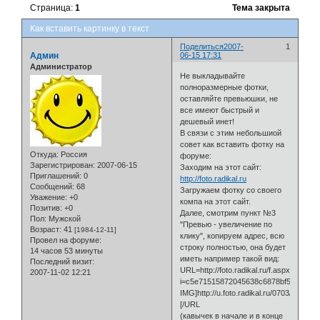
Страница:
1
Тема закрыта
Как вставить картинку в текст
Поделиться
2007-
1
Админ
06-15 17:31
Администратор
Не выкладывайте
полноразмерные фотки,
оставляйте превьюшки, не
все имеют быстрый и
дешевый инет!
В связи с этим небольшиой
совет как вставить фотку на
Откуда:
Россия
форуме:
Зарегистрирован
: 2007-06-15
Заходим на этот сайт:
Приглашений:
0
http://foto.radikal.ru
Сообщений:
68
Загружаем фотку со своего
Уважение:
+0
компа на этот сайт.
Позитив:
+0
Далее, смотрим пункт №3
Пол:
Мужской
"Превью - увеличение по
Возраст:
41
[1984-12-11]
клику", копируем адрес, всю
Провел на форуме:
строку полностью, она будет
14 часов 53 минуты
иметь например такой вид:
Последний визит:
URL=http://foto.radikal.ru/f.aspx?
2007-11-02 12:21
i=c5e71515872045638c6878bf51f35f6e]
IMG]http://u.foto.radikal.ru/0703/876f5f
[/URL
(кавычек в начале и в конце